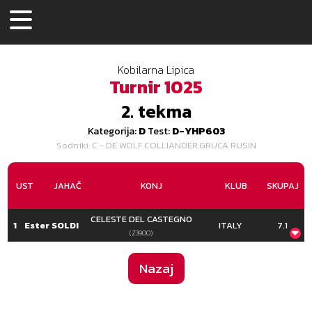
Kobilarna Lipica
Turnir
1025
2.
tekma
Kategorija:
D
Test:
D-YHP603
Sodniki
: C - DE WOLF.COLLIANDER.GRUCA RUSIN
UST
JAHAČ
KONJ
KLUB
SKUPAJ
CELESTE DEL CASTEGNO
1
Ester SOLDI
ITALY
7.1
(Z3900)
C
35.5
Nazaj
Naloga
C
6.9
7.7