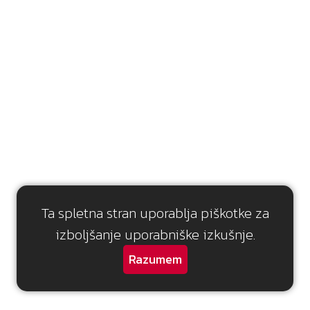
7.2
6.7
7
0
Ta spletna stran uporablja piškotke za
izboljšanje uporabniške izkušnje.
Razumem