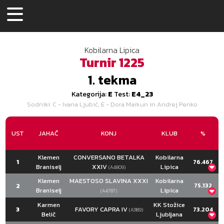
Kobilarna Lipica
Turnir
1225
1.
tekma
Kategorija:
E
Test:
E4_23
Sodniki
: C - Ivana Ljubić, E - Dora Markun in Andrej Penko
UST
JAHAČ
KONJ
KLUB
%
Klemen
CONVERSANO BETALKA
Kobilarna
1
76.467
Braniselj
XXIV
Lipica
(A4809)
C
E
SKUPAJ
Klemen
MAESTOSO SLAVINA XXXI
Kobilarna
2
75.132
73.684
Braniselj
79.250
Lipica
140.000
(A4787)
140.000
140.000
C
E
SKUPAJ
Karmen
KK Stožice
31.700
31.700
3
FAVORY CAPRA IV
73.204
(A3189)
70.263
Belič
80.000
Ljubljana
133.500
Naloga
C
E
133.500
133.500