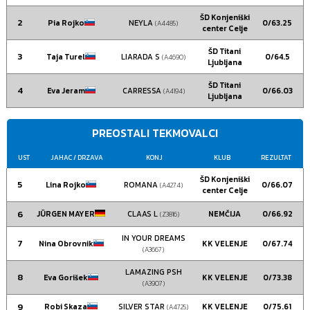
ŠD Konjeniški
2
Pia Rojko
NEYLA
0/63.25
(A4485)
center Celje
ŠD Titani
3
Taja Turel
LIARADA S
0/64.5
(A4690)
Ljubljana
ŠD Titani
4
Eva Jeram
CARRESSA
0/66.03
(A4194)
Ljubljana
PREOSTALI TEKMOVALCI
UST
JAHAC
/ DRZAVA
KONJ
KLUB
REZULTAT
ŠD Konjeniški
5
Lina Rojko
ROMANA
0/66.07
(A4274)
center Celje
6
JÜRGEN MAYER
CLAAS L
NEMČIJA
0/66.92
(Z3816)
IN YOUR DREAMS
7
Nina Obrovnik
KK VELENJE
0/67.74
(A3667)
LAMAZING PSH
8
Eva Gorišek
KK VELENJE
0/73.38
(A3907)
9
Robi Skaza
SILVER STAR
KK VELENJE
0/75.61
(A4725)