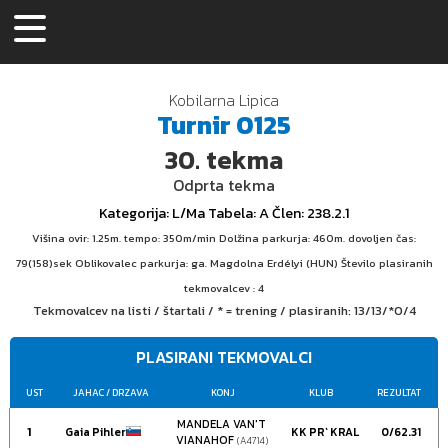
Kobilarna Lipica
Turnir
0125
30.
tekma
Odprta tekma
Kategorija
: L/Ma
Tabela
: A
Člen
: 238.2.1
Višina ovir: 1.25m. tempo: 350m/min Dolžina parkurja: 460m. dovoljen čas:
79(158)sek Oblikovalec parkurja: ga. Magdolna Erdélyi (HUN) Število plasiranih
tekmovalcev : 4
Tekmovalcev na listi / štartali / * = trening / plasiranih:
13/13/*0/4
PLASIRANI TEKMOVALCI
UST
JAHAC
/ DRZAVA
KONJ
KLUB
REZULTAT
MANDELA VAN'T
1
Gaia Pihler
KK PR` KRAL
0/62.31
VIANAHOF
(A4714)