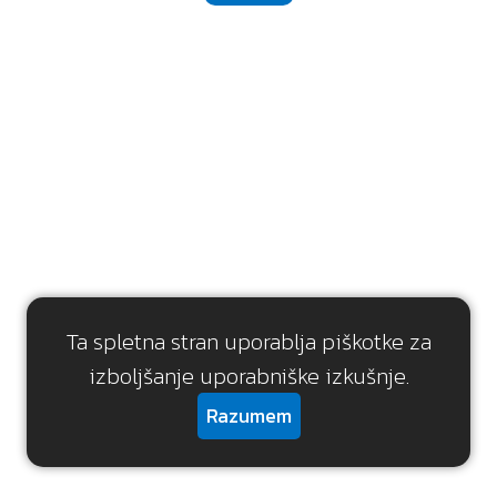
Ta spletna stran uporablja piškotke za
izboljšanje uporabniške izkušnje.
Razumem