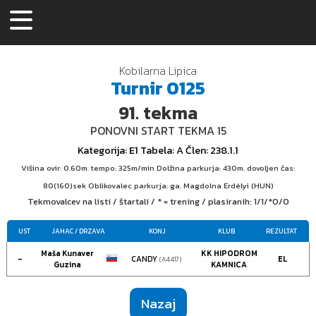
Kobilarna Lipica
Turnir
0125
91.
tekma
PONOVNI START TEKMA 15
Kategorija
: E1
Tabela
: A
Člen
: 238.1.1
Višina ovir: 0.60m. tempo: 325m/min Dolžina parkurja: 430m. dovoljen čas:
80(160)sek Oblikovalec parkurja: ga. Magdolna Erdélyi (HUN)
Tekmovalcev na listi / štartali / * = trening / plasiranih:
1/1/*0/0
UST
JAHAC
/ DRZAVA
KONJ
KLUB
REZULTAT
Maša Kunaver
KK HIPODROM
-
CANDY
EL
(A4417)
Guzina
KAMNICA
Nazaj