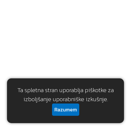
Ta spletna stran uporablja piškotke za
izboljšanje uporabniške izkušnje.
Razumem