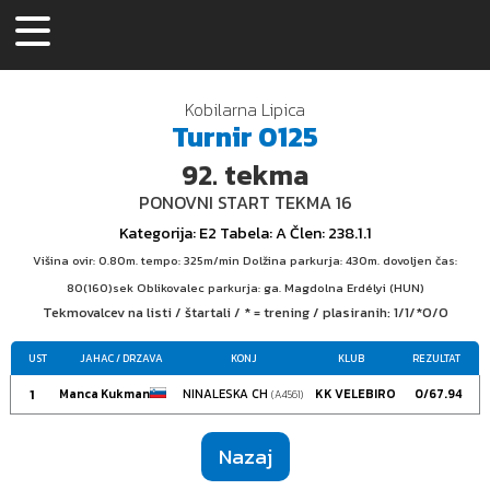
Kobilarna Lipica
Turnir
0125
92.
tekma
PONOVNI START TEKMA 16
Kategorija
: E2
Tabela
: A
Člen
: 238.1.1
Višina ovir: 0.80m. tempo: 325m/min Dolžina parkurja: 430m. dovoljen čas:
80(160)sek Oblikovalec parkurja: ga. Magdolna Erdélyi (HUN)
Tekmovalcev na listi / štartali / * = trening / plasiranih:
1/1/*0/0
UST
JAHAC
/ DRZAVA
KONJ
KLUB
REZULTAT
1
Manca Kukman
NINALESKA CH
KK VELEBIRO
0/67.94
(A4561)
Nazaj