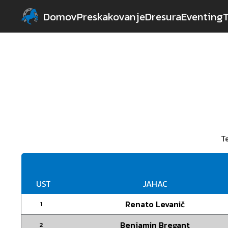
Domov
Preskakovanje
Dresura
Eventing
Te
UST
JAHAC
Renato Levanič
1
Benjamin Bregant
2