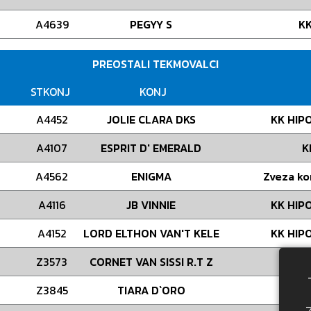
A4639
PEGYY S
KK
PREOSTALI TEKMOVALCI
STKONJ
KONJ
A4452
JOLIE CLARA DKS
KK HIP
A4107
ESPRIT D' EMERALD
K
A4562
ENIGMA
Zveza ko
A4116
JB VINNIE
KK HIP
A4152
LORD ELTHON VAN'T KELE
KK HIP
Z3573
CORNET VAN SISSI R.T Z
Z3845
TIARA D`ORO