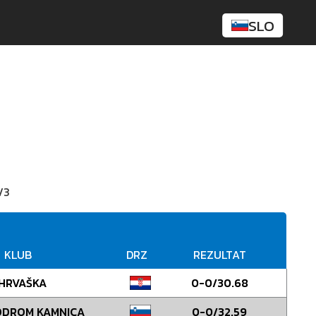
SLO
/3
KLUB
DRZ
REZULTAT
HRVAŠKA
0-0/30.68
ODROM KAMNICA
0-0/32.59