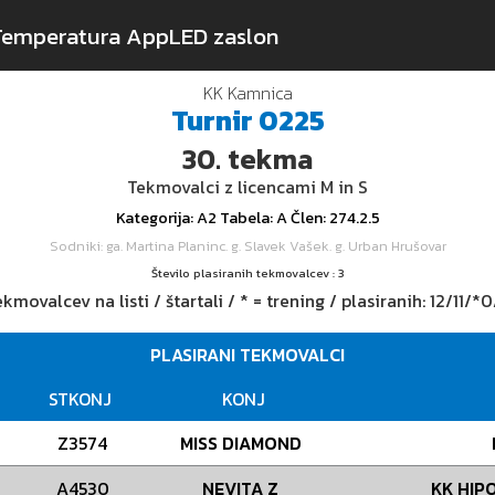
Temperatura App
LED zaslon
KK Kamnica
Turnir
0225
30.
tekma
Tekmovalci z licencami M in S
Kategorija
: A2
Tabela
: A
Člen
: 274.2.5
Sodniki
: ga. Martina Planinc. g. Slavek Vašek. g. Urban Hrušovar
Število plasiranih tekmovalcev : 3
kmovalcev na listi / štartali / * = trening / plasiranih:
12/11/*0
PLASIRANI TEKMOVALCI
STKONJ
KONJ
Z3574
MISS DIAMOND
A4530
NEVITA Z
KK HIP