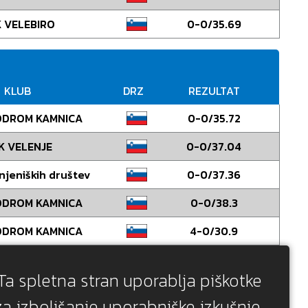
 VELEBIRO
0-0/35.69
KLUB
DRZ
REZULTAT
ODROM KAMNICA
0-0/35.72
K VELENJE
0-0/37.04
njeniških društev
0-0/37.36
ODROM KAMNICA
0-0/38.3
ODROM KAMNICA
4-0/30.9
HRVAŠKA
0-4/34.96
Ta spletna stran uporablja piškotke
HRVAŠKA
4-0/35.36
za izboljšanje uporabniške izkušnje.