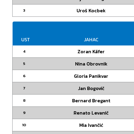
Uroš Kocbek
3
UST
JAHAC
Zoran Käfer
4
Nina Obrovnik
5
Gloria Panikvar
6
Jan Bogovič
7
Bernard Bregant
8
Renato Levanič
9
Mia Ivančić
10