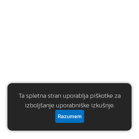
Ta spletna stran uporablja piškotke za
izboljšanje uporabniške izkušnje.
Razumem