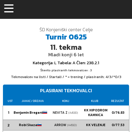
ŠD Konjeniški center Celje
Turnir
0625
11.
tekma
Mladi konji 6 let
Kategorija
: L
Tabela
: A
Člen
: 238.2.1
Število plasiranih tekmovalcev : 3
Tekmovalcev na listi / štartali / * = trening / plasiranih:
4/3/*0/3
PLASIRANI TEKMOVALCI
UST
JAHAC
/ DRZAVA
KONJ
KLUB
REZULTAT
KK HIPODROM
1
Benjamin Bregant
NEVITA Z
0/76.83
(A4530)
KAMNICA
2
Robi Skaza
ARROW
KK VELENJE
0/77.53
(A4550)