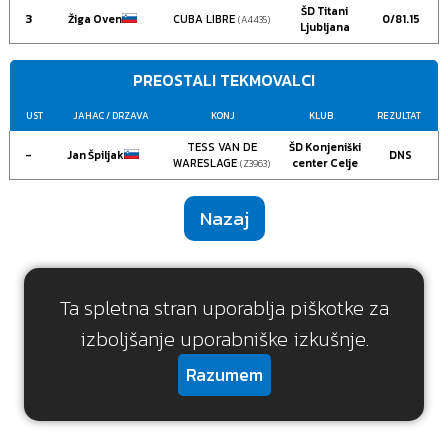
ŠD Titani
3
Žiga Oven
CUBA LIBRE
0/81.15
(A4435)
Ljubljana
PREOSTALI TEKMOVALCI
UST
JAHAC
/ DRZAVA
KONJ
KLUB
REZULTAT
TESS VAN DE
ŠD Konjeniški
-
Jan Špiljak
DNS
WARESLAGE
center Celje
(Z3963)
Nazaj
Ta spletna stran uporablja piškotke za
izboljšanje uporabniške izkušnje.
Razumem