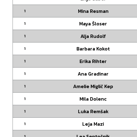
Mina Resman
1
Maya Šloser
1
Alja Rudolf
1
Barbara Kokot
1
Erika Rihter
1
Ana Gradinar
1
Amelie Miglič Kep
1
Mila Dolenc
1
Luka Remšak
1
Leja Mazi
1
Lea Sentočnik
1