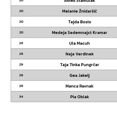
Ameli Štamulak
20
Melanie Žnidaršič
20
Tajda Bosio
20
Medeja Sedemnajst Kramar
20
Ula Macuh
29
Naja Verdinek
29
Taja Tinka Pungrčar
29
Gea Jakelj
29
Manca Ravnak
29
Pia Oblak
34