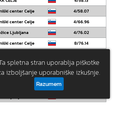
KK CELJE
4/58.13
niški center Celje
4/58.07
niški center Celje
4/66.96
žice Ljubljana
4/76.02
niški center Celje
8/76.14
KK CELJE
8/64.89
Ta spletna stran uporablja piškotke
tani Ljubljana
8/65.67
za izboljšanje uporabniške izkušnje.
K PR` KRAL
8/67.45
Razumem
KK CELJE
8/50.53
tani Ljubljana
11/90.95