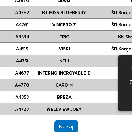
A3970
LEWIS
A4762
BT MISS BLUEBERRY
ŠD Konje
A4761
VINCERO Z
ŠD Konje
A3534
ERIC
KK Sto
A4519
VISKI
ŠD Konje
A4751
NELI
A4677
INFERNO INCROYABLE Z
ŠD Ti
A4770
CARO M
K
A4353
BREZA
A4723
WELLVIEW JOEY
ŠD Ti
Nazaj