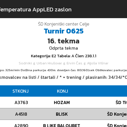
Temperatura App
LED zaslon
ŠD Konjeniški center Celje
Turnir
0625
16.
tekma
Odprta tekma
Kategorija
: E2
Tabela
: A
Člen
: 238.1.1
Sodniki
: g. Urban Hrušovar. g. Ervin Čas. g. Aljoša Višnar
mpo: 325m/min Dolžina parkurja: 430m. dovoljen čas: 80(160)sek Oblikovalec parkurja
movalcev na listi / štartali / * = trening / plasiranih:
34/34/*
STKONJ
KONJ
A3763
HOZAM
ŠD Ti
A4518
BLISK
ŠD Konje
A2890
B LIKE BALOUBET
ŠD Konje