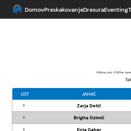
Domov
Preskakovanje
Dresura
Eventing
Višina ovir: 0.80m. te
Tek
UST
JAHAC
Zarja Detič
1
Brigita Ozimič
1
Enja Gaber
1