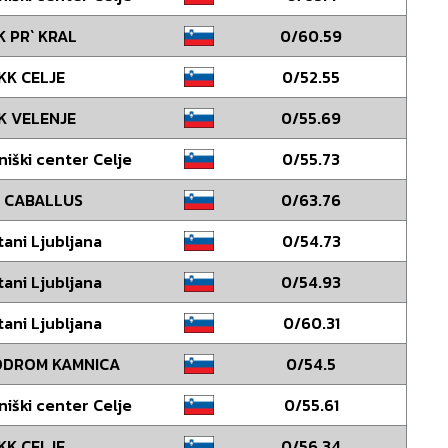
K PR` KRAL
0/60.59
KK CELJE
0/52.55
K VELENJE
0/55.69
niški center Celje
0/55.73
 CABALLUS
0/63.76
tani Ljubljana
0/54.73
tani Ljubljana
0/54.93
tani Ljubljana
0/60.31
ODROM KAMNICA
0/54.5
niški center Celje
0/55.61
KK CELJE
0/56.34