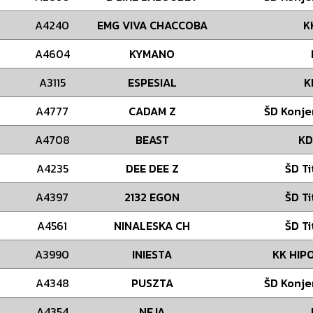
A4240
EMG VIVA CHACCOBA
K
A4604
KYMANO
A3115
ESPESIAL
K
A4777
CADAM Z
ŠD Konje
A4708
BEAST
KD
A4235
DEE DEE Z
ŠD Ti
A4397
2132 EGON
ŠD Ti
A4561
NINALESKA CH
ŠD Ti
A3990
INIESTA
KK HIP
A4348
PUSZTA
ŠD Konje
A4354
NEJA