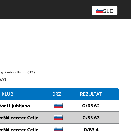
SLO
: g. Andrea Bruno (ITA)
0/0
KLUB
DRZ
REZULTAT
tani Ljubljana
0/63.62
niški center Celje
0/55.63
niški center Celje
0/63.4