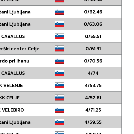
tani Ljubljana
0/62.46
tani Ljubljana
0/63.06
 CABALLUS
0/55.51
niški center Celje
0/61.31
rdo pri Ihanu
0/70.56
 CABALLUS
4/74
K VELENJE
4/53.75
KK CELJE
4/52.61
 VELEBIRO
4/71.25
tani Ljubljana
4/59.55