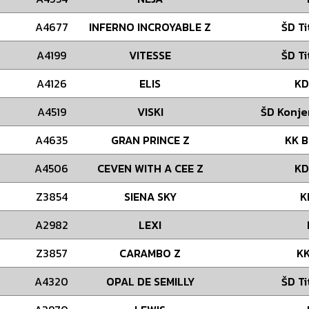
A4677
INFERNO INCROYABLE Z
ŠD Ti
A4199
VITESSE
ŠD Ti
A4126
ELIS
KD
A4519
VISKI
ŠD Konje
A4635
GRAN PRINCE Z
KK B
A4506
CEVEN WITH A CEE Z
KD
Z3854
SIENA SKY
K
A2982
LEXI
Z3857
CARAMBO Z
KK
A4320
OPAL DE SEMILLY
ŠD Ti