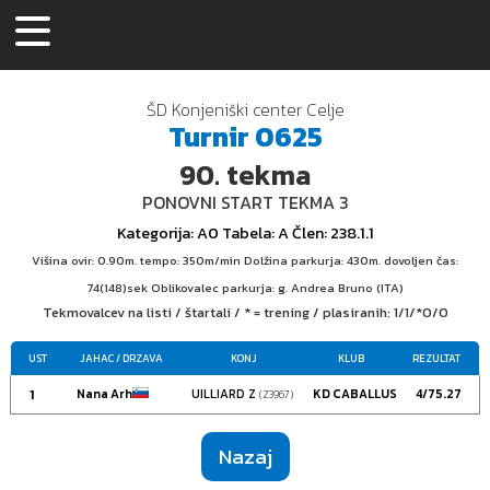
ŠD Konjeniški center Celje
Turnir
0625
90.
tekma
PONOVNI START TEKMA 3
Kategorija
: A0
Tabela
: A
Člen
: 238.1.1
Višina ovir: 0.90m. tempo: 350m/min Dolžina parkurja: 430m. dovoljen čas:
74(148)sek Oblikovalec parkurja: g. Andrea Bruno (ITA)
Tekmovalcev na listi / štartali / * = trening / plasiranih:
1/1/*0/0
UST
JAHAC
/ DRZAVA
KONJ
KLUB
REZULTAT
1
Nana Arh
UILLIARD Z
KD CABALLUS
4/75.27
(Z3967)
Nazaj