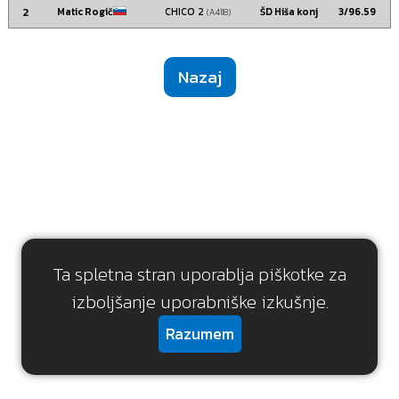
2
Matic Rogič
CHICO 2
ŠD Hiša konj
3/96.59
(A4118)
Nazaj
Ta spletna stran uporablja piškotke za
izboljšanje uporabniške izkušnje.
Razumem