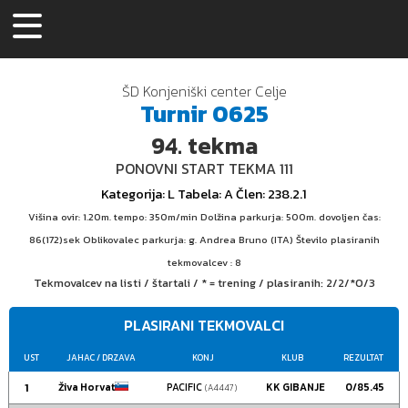
ŠD Konjeniški center Celje
Turnir
0625
94.
tekma
PONOVNI START TEKMA 111
Kategorija
: L
Tabela
: A
Člen
: 238.2.1
Višina ovir: 1.20m. tempo: 350m/min Dolžina parkurja: 500m. dovoljen čas:
86(172)sek Oblikovalec parkurja: g. Andrea Bruno (ITA) Število plasiranih
tekmovalcev : 8
Tekmovalcev na listi / štartali / * = trening / plasiranih:
2/2/*0/3
PLASIRANI TEKMOVALCI
UST
JAHAC
/ DRZAVA
KONJ
KLUB
REZULTAT
1
Živa Horvat
PACIFIC
KK GIBANJE
0/85.45
(A4447)