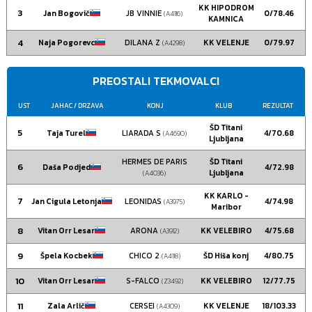
KK HIPODROM
3
Jan Bogovič
JB VINNIE
0/78.46
(A4116)
KAMNICA
4
Naja Pogorevc
DILANA Z
KK VELENJE
0/79.97
(A4298)
PREOSTALI TEKMOVALCI
UST
JAHAC
/ DRZAVA
KONJ
KLUB
REZULTAT
ŠD Titani
5
Taja Turel
LIARADA S
4/70.68
(A4690)
Ljubljana
HERMES DE PARIS
ŠD Titani
6
Daša Podjed
4/72.98
Ljubljana
(A4036)
KK KARLO -
7
Jan Cigula Letonja
LEONIDAS
4/74.98
(A3975)
Maribor
8
Vitan Orr Lesar
ARONA
KK VELEBIRO
4/75.68
(A3912)
9
Špela Kocbek
CHICO 2
ŠD Hiša konj
4/80.75
(A4118)
10
Vitan Orr Lesar
S-FALCO
KK VELEBIRO
12/77.75
(Z3492)
11
Zala Arlič
CERSEI
KK VELENJE
18/103.33
(A4309)