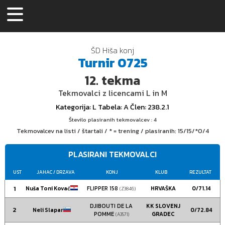
ŠD Hiša konj
Turnir
0725
12.
tekma
Tekmovalci z licencami L in M
Kategorija
: L
Tabela
: A
Člen
: 238.2.1
Število plasiranih tekmovalcev : 4
Tekmovalcev na listi / štartali / * = trening / plasiranih:
15/15/*0/4
PLASIRANI TEKMOVALCI
UST
JAHAC
/ DRZAVA
KONJ
KLUB
REZULTAT
1
Nuša Toni Kovać
FLIPPER 158
HRVAŠKA
0/71.14
(Z3846)
DJIBOUTI DE LA
KK SLOVENJ
2
Neli Slapar
0/72.84
POMME
GRADEC
(A3571)