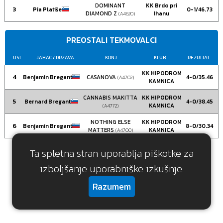
DOMINANT
KK Brdo pri
3
Pia Platiše
0-1/46.73
DIAMOND Z
Ihanu
(A4620)
PREOSTALI TEKMOVALCI
UST
JAHAC
/ DRZAVA
KONJ
KLUB
REZULTAT
KK HIPODROM
4
Benjamin Bregant
CASANOVA
4-0/35.46
(A4702)
KAMNICA
CANNABIS MAKITTA
KK HIPODROM
5
Bernard Bregant
4-0/38.45
KAMNICA
(A4772)
NOTHING ELSE
KK HIPODROM
6
Benjamin Bregant
8-0/30.34
MATTERS
KAMNICA
(A4700)
Ta spletna stran uporablja piškotke za
Nazaj
izboljšanje uporabniške izkušnje.
Razumem