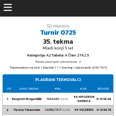
ŠD Hiša konj
Turnir
0725
35.
tekma
Mladi konji 5 let
Kategorija
: A2
Tabela
: A
Člen
: 274.2.5
Število plasiranih tekmovalcev : 3
Tekmovalcev na listi / štartali / * = trening / plasiranih:
6/6/*0/3
PLASIRANI TEKMOVALCI
UST
JAHAC
/ DRZAVA
KONJ
KLUB
REZULTAT
KK HIPODROM
1
Benjamin Bregant
NIAGARA
0-0/36.66
(A4701)
KAMNICA
2
Tia Ana Tekavec
CAMELITA P
KK VELEBIRO
0-0/44.78
(A4719)