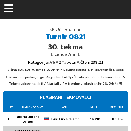
KK Urh Bauman
Turnir
0821
30.
tekma
Licence A in L
Kategorija
: A1/A2
Tabela
: A
Člen
: 238.2.1
Višina ovir: 1.05 m. tempo: 350m/min Dolžina parkurja: m. dovoljen čas: ()sek
Oblikovalec parkurja: ga. Magdolna Erdélyi Število plasiranih tekmovalcev : 5
Tekmovalcev na listi / štartali / * = trening / plasiranih:
26/24/*4/5
PLASIRANI TEKMOVALCI
UST
JAHAC
/ DRZAVA
KONJ
KLUB
REZULTAT
Gloria Dolenc
1
CARO AS G
KK PIP
0/50.67
(A4005)
Lorger
Sara Steblovnik