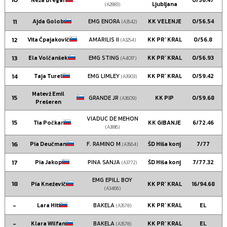
Ljubljana
(A2883)
11
Ajda Golob
EMG ENORA
KK VELENJE
0/56.54
(A3542)
12
Vita Čpajakovič
AMARILIS II
KK PR` KRAL
0/56.8
(A3254)
13
Ela Volčanšek
EMG STING
KK PR` KRAL
0/56.93
(A4017)
14
Taja Turel
EMG LIMLEY
KK PR` KRAL
0/59.42
(A3903)
Matevž Emil
15
GRANDE JR
KK PIP
0/59.68
(A3609)
Prešeren
VIADUC DE MEHON
15
Tia Počkar
KK GIBANJE
6/72.46
(A3816)
16
Pia Deučman
F. RAMINO M
ŠD Hiša konj
7/77
(A3564)
17
Pia Jakop
PINA SANJA
ŠD Hiša konj
7/77.32
(A3772)
EMG EPILL BOY
18
Pia Kneževič
KK PR` KRAL
16/94.68
(A3466)
-
Lara Hiti
BAKELA
KK PR` KRAL
EL
(A3578)
-
Klara Wilfan
BAKELA
KK PR` KRAL
EL
(A3578)