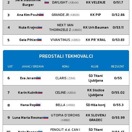
2
DAYLIGHT
KK VELENJE
0/51.7
(A3644)
Burger
3
Ana Kim Pouh
GRANDE JR
KK PIP
0/52.86
(A3609)
NEXT VAN
4
Nuša Krajnc
KK Urh Bauman
0/53.11
THORNZELE Z
(A3800)
5
Gaia Pihler
VIVANTINUS
KK PR` KRAL
0/53.83
(A3950)
PREOSTALI TEKMOVALCI
UST
JAHAC
/ DRZAVA
KONJ
KLUB
REZULTAT
ŠD Titani
6
Eva Jeram
CLARIS
0/55
(Z3141)
Ljubljana
KK Stožice
7
Karin Kužnik
CELINE
0/55.02
(A2834)
Ljubljana
8
Hana Rep
BELLA
ŠD Hiša konj
0/55.3
(A3932)
UTOPIA D`ORCHIS
KK SLOVENJ
9
Luna Maria Resman
0/55.99
GRADEC
(A3882)
FENOLIT d.d. CAN I
ŠD Titani
10
Neža Bregar
0/56.47