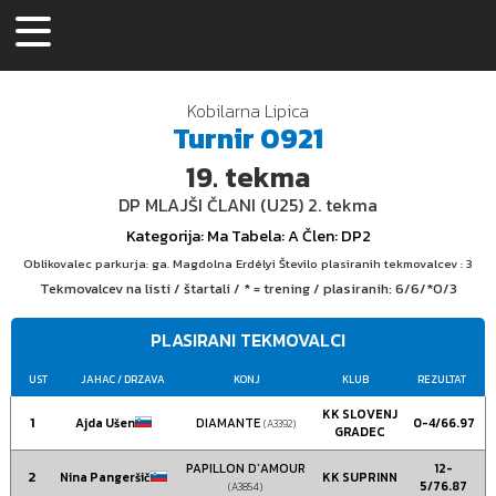
Kobilarna Lipica
Turnir
0921
19.
tekma
DP MLAJŠI ČLANI (U25) 2. tekma
Kategorija
: Ma
Tabela
: A
Člen
: DP2
Oblikovalec parkurja: ga. Magdolna Erdélyi Število plasiranih tekmovalcev : 3
Tekmovalcev na listi / štartali / * = trening / plasiranih:
6/6/*0/3
PLASIRANI TEKMOVALCI
UST
JAHAC
/ DRZAVA
KONJ
KLUB
REZULTAT
KK SLOVENJ
1
Ajda Ušen
DIAMANTE
0-4/66.97
(A3392)
GRADEC
PAPILLON D`AMOUR
12-
2
Nina Pangeršič
KK SUPRINN
5/76.87
(A3854)