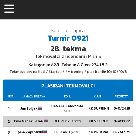
Kobilarna Lipica
Turnir
0921
28.
tekma
Tekmovalci z licencami M in S
Kategorija
: A2/L
Tabela
: A
Člen
: 274.1.5.3
Tekmovalcev na listi / štartali / * = trening / plasiranih:
10/10/*0/3
PLASIRANI TEKMOVALCI
UST
JAHAC
/ DRZAVA
KONJ
KLUB
REZULTAT
DANAJA CARRYZMA
1
Jan Špiljak
KK SUPRINN
0-0/24.18
(A3269)
2
Ema Maček Ležaić
DEL REY Z
KK VELENJE
0-4/33.72
(A4057)
3
Tjaša Zaplotnik
DESCARO
KK PR` KRAL
0-7/47.79
(A3893)