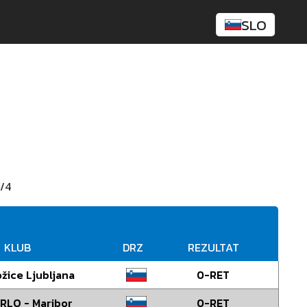
SLO
/4
KLUB
DRZ
REZULTAT
žice Ljubljana
0-RET
RLO - Maribor
0-RET