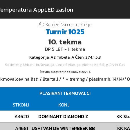
Temperatura App
LED zaslon
ŠD Konjeniški center Celje
Turnir
1025
10.
tekma
DP 5 LET - 1. tekma
Kategorija
: A2
Tabela
: A
Člen
: 274.1.5.3
Sodniki
: g. Urban Hrušovar. ga. Leda Selan. ga. Alenka Keršič. g. Ervin Čas
Število plasiranih tekmovalcev : 4
kmovalcev na listi / štartali / * = trening / plasiranih:
14/14/*0
PLASIRANI TEKMOVALCI
STKONJ
KONJ
A4620
DOMINANT DIAMOND Z
KK Sto
A4681
USHI VAN DE WINTERBEEK BB
KK KA