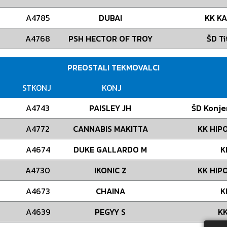
A4785
DUBAI
KK KA
A4768
PSH HECTOR OF TROY
ŠD Ti
PREOSTALI TEKMOVALCI
STKONJ
KONJ
A4743
PAISLEY JH
ŠD Konje
A4772
CANNABIS MAKITTA
KK HIP
A4674
DUKE GALLARDO M
K
A4730
IKONIC Z
KK HIP
A4673
CHAINA
K
A4639
PEGYY S
KK