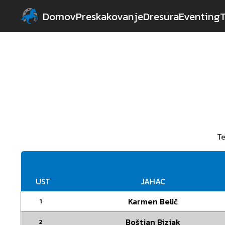
Domov
Preskakovanje
Dresura
Eventing
Te
UST
JAHAC
Karmen Belič
1
Boštjan Bizjak
2