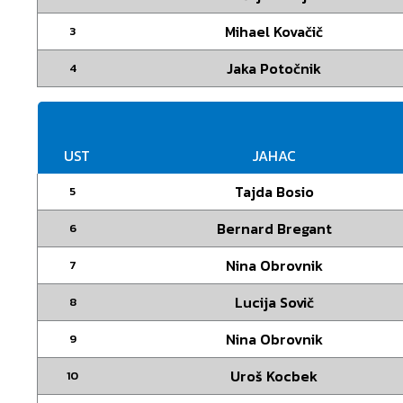
Mihael Kovačič
3
Jaka Potočnik
4
UST
JAHAC
Tajda Bosio
5
Bernard Bregant
6
Nina Obrovnik
7
Lucija Sovič
8
Nina Obrovnik
9
Uroš Kocbek
10