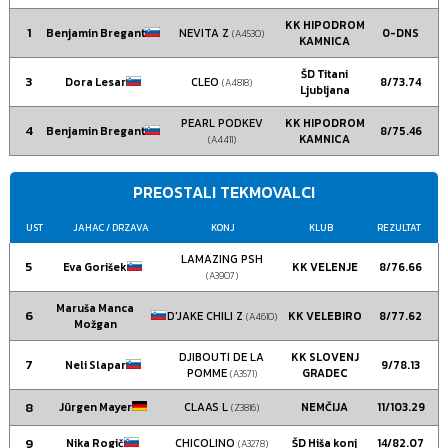
KK HIPODROM
1
Benjamin Bregant
NEVITA Z
0-DNS
(A4530)
KAMNICA
ŠD Titani
3
Dora Lesar
CLEO
8/73.74
(A4818)
Ljubljana
PEARL PODKEV
KK HIPODROM
4
Benjamin Bregant
8/75.46
KAMNICA
(A4411)
PREOSTALI TEKMOVALCI
UST
JAHAC
/ DRZAVA
KONJ
KLUB
REZULTAT
LAMAZING PSH
5
Eva Gorišek
KK VELENJE
8/76.66
(A3907)
Maruša Manca
6
D'JAKE CHILI Z
KK VELEBIRO
8/77.62
(A4610)
Možgan
DJIBOUTI DE LA
KK SLOVENJ
7
Neli Slapar
9/78.13
POMME
GRADEC
(A3571)
8
Jürgen Mayer
CLAAS L
NEMČIJA
11/103.29
(Z3816)
9
Nika Rogič
CHICOLINO
ŠD Hiša konj
14/82.07
(A3278)