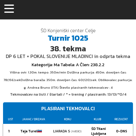
ŠD Konjeniški center Celje
Turnir
1025
38.
tekma
DP 6 LET + POKAL SLOVENIJE MLADINCI in odprta tekma
Kategorija
: Ma
Tabela
: A
Člen
: 238.2.2
Višina ovir: 1.30m. tempo: 350m/min Dolžina parkurja: 450m. dovoljen čas:
78(156)sekDolžina baraža: 350m. dovoljen čas: 60(120)sek. Oblikovalec parkurja:
g. Andrea Bruno (ITA) Število plasiranih tekmovalcev : 4
Tekmovalcev na listi / štartali / * = trening / plasiranih:
13/13/*0/4
PLASIRANI TEKMOVALCI
UST
JAHAC
/ DRZAVA
KONJ
KLUB
REZULTAT
ŠD Titani
1
Taja Turel
LIARADA S
0-DNS
(A4690)
Ljubljana