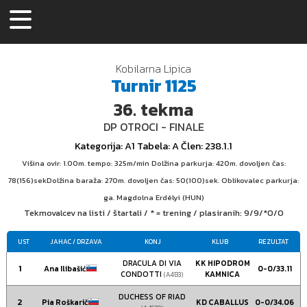
Kobilarna Lipica
Turnir
1125
36.
tekma
DP OTROCI - FINALE
Kategorija
: A1
Tabela
: A
Člen
: 238.1.1
Višina ovir: 1.00m. tempo: 325m/min Dolžina parkurja: 420m. dovoljen čas:
78(156)sekDolžina baraža: 270m. dovoljen čas: 50(100)sek. Oblikovalec parkurja:
ga. Magdolna Erdélyi (HUN)
Tekmovalcev na listi / štartali / * = trening / plasiranih:
9/9/*0/0
UST
JAHAC
/ DRZAVA
KONJ
KLUB
REZULTAT
DRACULA DI VIA
KK HIPODROM
1
Ana Ilibašić
0-0/33.11
CONDOTTI
KAMNICA
(A4133)
DUCHESS OF RIAD
2
Pia Roškarič
KD CABALLUS
0-0/34.06