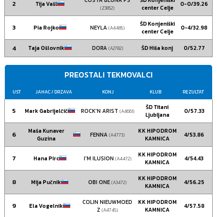
2
Tija Vašl
0-0/39.26
center Celje
(Z3852)
ŠD Konjeniški
3
Pia Rojko
NEYLA
0-4/32.98
(A4485)
center Celje
4
Taja Ošlovnik
DORA
ŠD Hiša konj
0/52.77
(A2782)
PREOSTALI TEKMOVALCI
UST
JAHAC
/ DRZAVA
KONJ
KLUB
REZULTAT
ŠD Titani
5
Mark Gabrijelčič
ROCK'N ARIST
0/57.33
(A4661)
Ljubljana
Maša Kunaver
KK HIPODROM
6
FENNA
4/53.86
(A4773)
Guzina
KAMNICA
KK HIPODROM
7
Hana Pirc
I'M ILUSION
4/54.43
(A4472)
KAMNICA
KK HIPODROM
8
Mija Pučnik
OBI ONE
4/56.25
(A3472)
KAMNICA
COLIN NIEUWMOED
KK HIPODROM
9
Ela Vogelnik
4/57.58
Z
KAMNICA
(A4745)