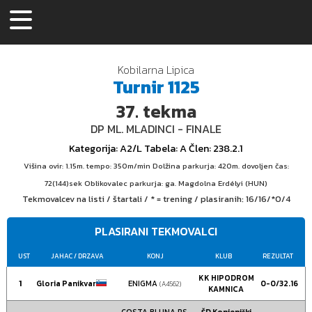
Kobilarna Lipica
Turnir
1125
37.
tekma
DP ML. MLADINCI - FINALE
Kategorija
: A2/L
Tabela
: A
Člen
: 238.2.1
Višina ovir: 1.15m. tempo: 350m/min Dolžina parkurja: 420m. dovoljen čas:
72(144)sek Oblikovalec parkurja: ga. Magdolna Erdélyi (HUN)
Tekmovalcev na listi / štartali / * = trening / plasiranih:
16/16/*0/4
PLASIRANI TEKMOVALCI
UST
JAHAC
/ DRZAVA
KONJ
KLUB
REZULTAT
KK HIPODROM
1
Gloria Panikvar
ENIGMA
0-0/32.16
(A4562)
KAMNICA
COSTA BLUNA PS
ŠD Konjeniški