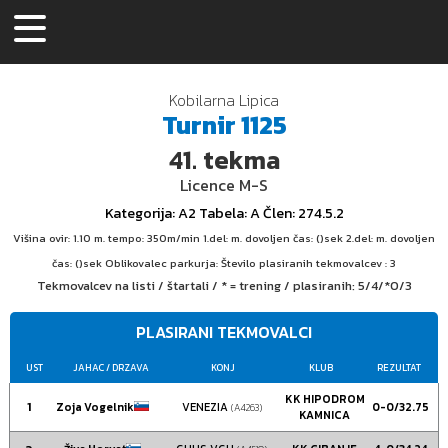
Kobilarna Lipica
Turnir
1125
41.
tekma
Licence M-S
Kategorija
: A2
Tabela
: A
Člen
: 274.5.2
Višina ovir: 1.10 m. tempo: 350m/min 1.del: m. dovoljen čas: ()sek 2.del: m. dovoljen
čas: ()sek Oblikovalec parkurja: Število plasiranih tekmovalcev : 3
Tekmovalcev na listi / štartali / * = trening / plasiranih:
5/4/*0/3
PLASIRANI TEKMOVALCI
UST
JAHAC
/ DRZAVA
KONJ
KLUB
REZULTAT
KK HIPODROM
1
Zoja Vogelnik
VENEZIA
0-0/32.75
(A4263)
KAMNICA