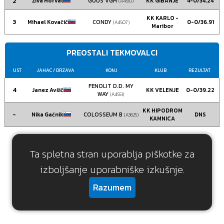
2
Živa Horvat
GUUS VGH
KK GIBANJE
4-0/34.24
(A4510)
KK KARLO -
3
Mihael Kovačič
CONDY
0-0/36.91
(A4507)
Maribor
PREOSTALI TEKMOVALCI
UST
JAHAC
/ DRZAVA
KONJ
KLUB
REZULTAT
FENOLIT D.D. MY
4
Janez Avšič
KK VELENJE
0-0/39.22
WAY
(A4551)
KK HIPODROM
-
Nika Gačnik
COLOSSEUM B
DNS
(A3625)
KAMNICA
Nazaj
Ta spletna stran uporablja piškotke za
izboljšanje uporabniške izkušnje.
Razumem