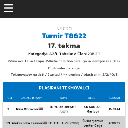
NF CRO
Turnir
T8622
17.
tekma
Kategorija
: A2/L
Tabela
: A
Člen
: 238.2.1
Višina ovir: 1.15 m. tempo: 350m/min Dolžina parkurja: m. dovoljen čas: ()sek
Oblikovalec parkurja:
Tekmovalcev na listi / štartali / * = trening / plasiranih:
2/2/*0/3
PLASIRANI TEKMOVALCI
UST
JAHAC
/ DRZAVA
KONJ
KLUB
REZULTAT
IN YOUR DREAMS
KK KARLO -
2
Nina Obrovnik
0/81.44
Maribor
(A3667)
ŠD Konjeniški
10
Aleksandra Krainer
TOUTE LA VIE
4/89.35
(Z2958)
center Celje