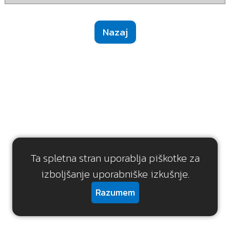
Nazaj
Ta spletna stran uporablja piškotke za
izboljšanje uporabniške izkušnje.
Razumem