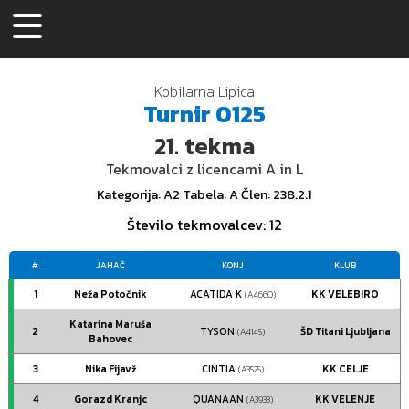
Kobilarna Lipica
Turnir
0125
21.
tekma
Tekmovalci z licencami A in L
Kategorija
: A2
Tabela
: A
Člen
: 238.2.1
Število tekmovalcev
: 12
#
JAHAČ
KONJ
KLUB
1
Neža Potočnik
ACATIDA K
KK VELEBIRO
(A4660)
Katarina Maruša
2
TYSON
ŠD Titani Ljubljana
(A4145)
Bahovec
3
Nika Fijavž
CINTIA
KK CELJE
(A3525)
4
Gorazd Kranjc
QUANAAN
KK VELENJE
(A3933)