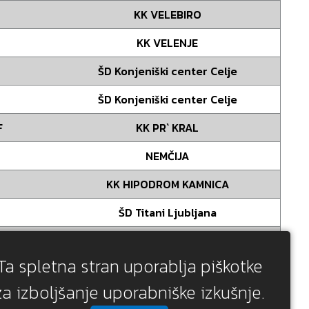
KK VELEBIRO
KK VELENJE
ŠD Konjeniški center Celje
ŠD Konjeniški center Celje
F
KK PR` KRAL
NEMČIJA
KK HIPODROM KAMNICA
ŠD Titani Ljubljana
ŠD Titani Ljubljana
Ta spletna stran uporablja piškotke
KK VELENJE
za izboljšanje uporabniške izkušnje.