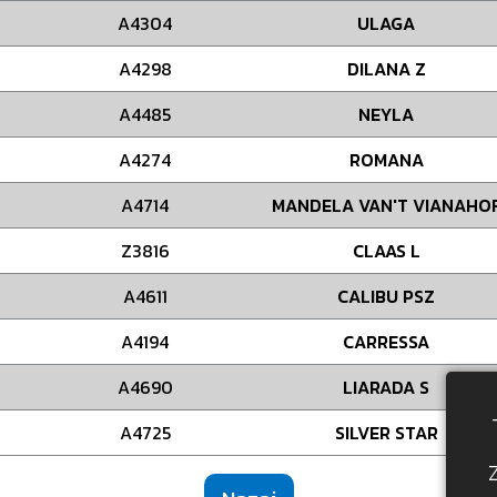
A4304
ULAGA
A4298
DILANA Z
A4485
NEYLA
A4274
ROMANA
A4714
MANDELA VAN'T VIANAHO
Z3816
CLAAS L
A4611
CALIBU PSZ
A4194
CARRESSA
A4690
LIARADA S
A4725
SILVER STAR