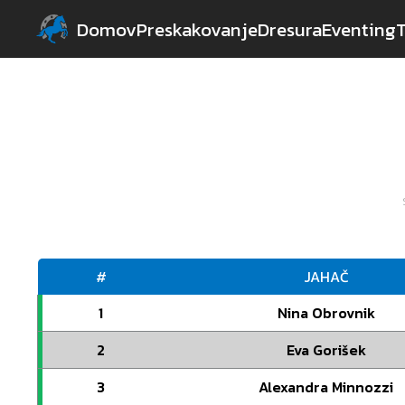
Domov
Preskakovanje
Dresura
Eventing
#
JAHAČ
1
Nina Obrovnik
2
Eva Gorišek
3
Alexandra Minnozzi