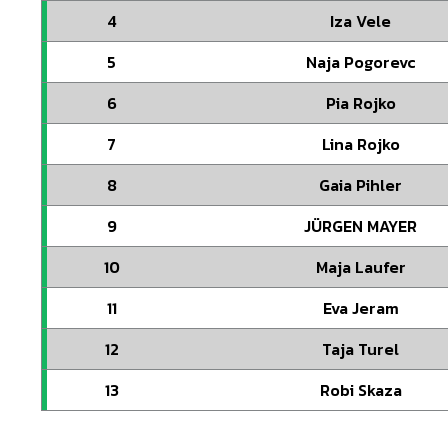
4
Iza Vele
5
Naja Pogorevc
6
Pia Rojko
7
Lina Rojko
8
Gaia Pihler
9
JÜRGEN MAYER
10
Maja Laufer
11
Eva Jeram
12
Taja Turel
13
Robi Skaza