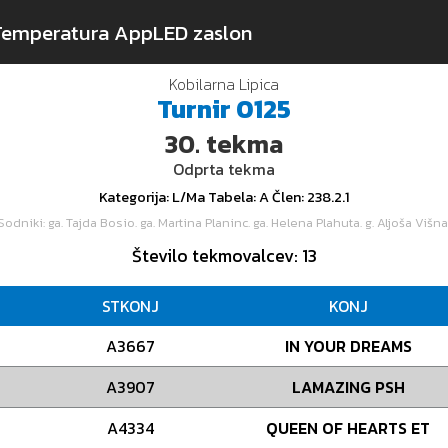
Temperatura App
LED zaslon
Kobilarna Lipica
Turnir
0125
30.
tekma
Odprta tekma
Kategorija
: L/Ma
Tabela
: A
Člen
: 238.2.1
Sodniki
: ga. Tajda Bosio. ga. Martina Planinc. ga. Helena Plahuta. g. Aljoša Višna
Število tekmovalcev
: 13
STKONJ
KONJ
A3667
IN YOUR DREAMS
A3907
LAMAZING PSH
A4334
QUEEN OF HEARTS ET