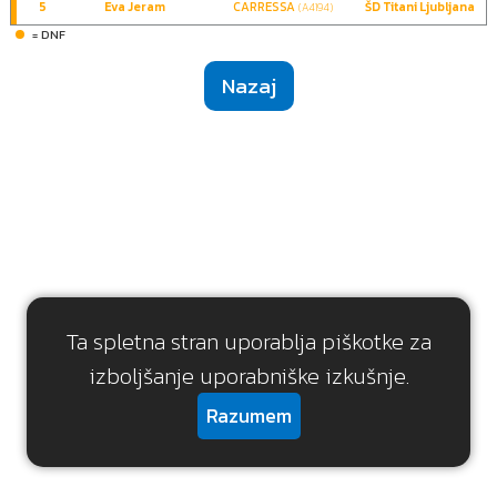
5
Eva Jeram
CARRESSA
ŠD Titani Ljubljana
(A4194)
= DNF
Nazaj
Ta spletna stran uporablja piškotke za
izboljšanje uporabniške izkušnje.
Razumem