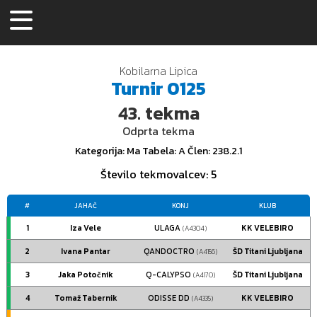
Kobilarna Lipica
Turnir
0125
43.
tekma
Odprta tekma
Kategorija
: Ma
Tabela
: A
Člen
: 238.2.1
Število tekmovalcev
: 5
#
JAHAČ
KONJ
KLUB
1
Iza Vele
ULAGA
KK VELEBIRO
(A4304)
2
Ivana Pantar
QANDOCTRO
ŠD Titani Ljubljana
(A4156)
3
Jaka Potočnik
Q-CALYPSO
ŠD Titani Ljubljana
(A4170)
4
Tomaž Tabernik
ODISSE DD
KK VELEBIRO
(A4335)