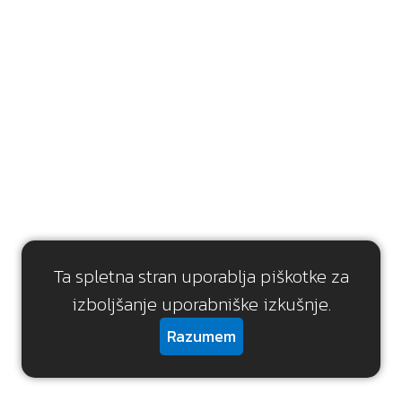
Ta spletna stran uporablja piškotke za
izboljšanje uporabniške izkušnje.
Razumem