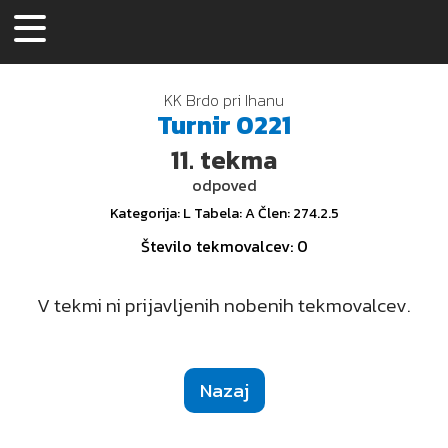
KK Brdo pri Ihanu
Turnir
0221
11.
tekma
odpoved
Kategorija
: L
Tabela
: A
Člen
: 274.2.5
Število tekmovalcev
: 0
V tekmi ni prijavljenih nobenih tekmovalcev.
Nazaj