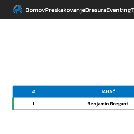
Domov
Preskakovanje
Dresura
Eventing
#
JAHAČ
1
Benjamin Bregant