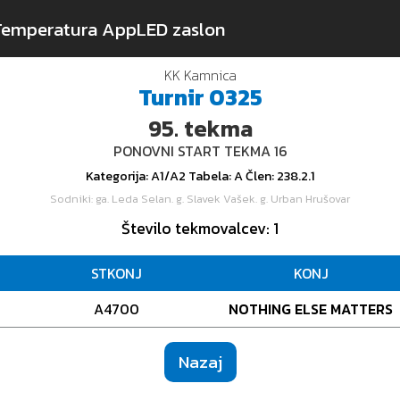
Temperatura App
LED zaslon
KK Kamnica
Turnir
0325
95.
tekma
PONOVNI START TEKMA 16
Kategorija
: A1/A2
Tabela
: A
Člen
: 238.2.1
Sodniki
: ga. Leda Selan. g. Slavek Vašek. g. Urban Hrušovar
Število tekmovalcev
: 1
STKONJ
KONJ
A4700
NOTHING ELSE MATTERS
Nazaj