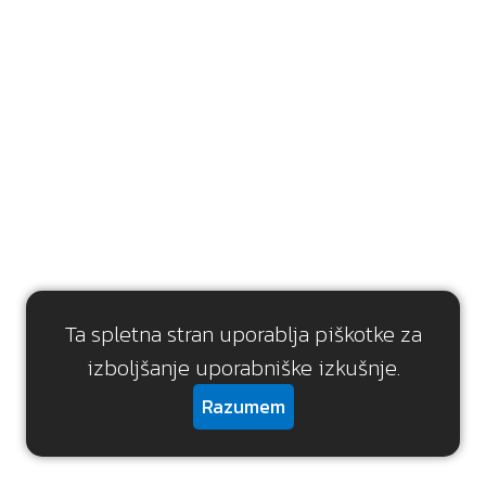
Ta spletna stran uporablja piškotke za
izboljšanje uporabniške izkušnje.
Razumem