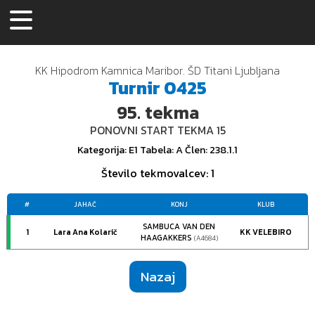
KK Hipodrom Kamnica Maribor. ŠD Titani Ljubljana
Turnir
0425
95.
tekma
PONOVNI START TEKMA 15
Kategorija
: E1
Tabela
: A
Člen
: 238.1.1
Število tekmovalcev
: 1
#
JAHAČ
KONJ
KLUB
SAMBUCA VAN DEN
1
Lara Ana Kolarič
KK VELEBIRO
HAAGAKKERS
(A4684)
Nazaj