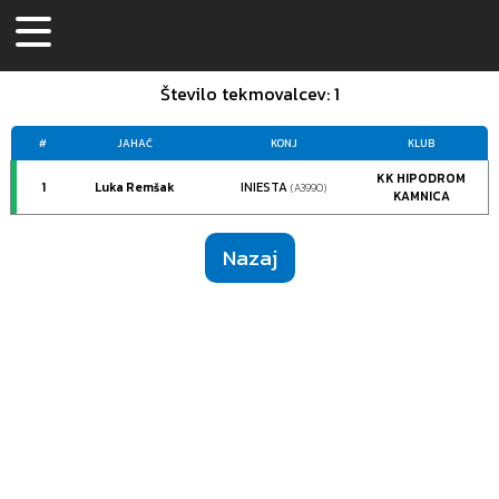
Število tekmovalcev
: 1
#
JAHAČ
KONJ
KLUB
KK HIPODROM
1
Luka Remšak
INIESTA
(A3990)
KAMNICA
Nazaj