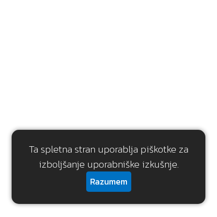
Ta spletna stran uporablja piškotke za
izboljšanje uporabniške izkušnje.
Razumem