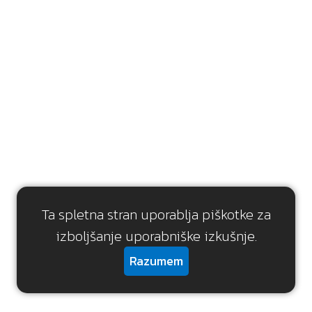
Ta spletna stran uporablja piškotke za
izboljšanje uporabniške izkušnje.
Razumem