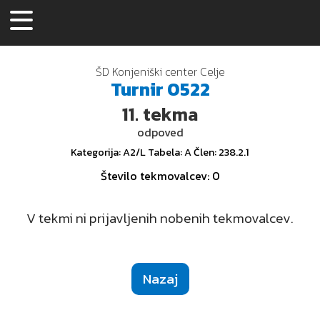
ŠD Konjeniški center Celje
Turnir
0522
11.
tekma
odpoved
Kategorija
: A2/L
Tabela
: A
Člen
: 238.2.1
Število tekmovalcev
: 0
V tekmi ni prijavljenih nobenih tekmovalcev.
Nazaj