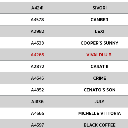
A4241
SIVORI
A4578
CAMBER
A2982
LEXI
A4533
COOPER'S SUNNY
A4265
VIVALDI U.B.
A2872
CARAT II
A4545
CRIME
A4352
CENATO'S SON
A4136
JULY
A4565
MICHELLE VITTORIA
A4597
BLACK COFFEE