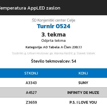
Temperatura App
LED zaslon
ŠD Konjeniški center Celje
Turnir
0524
3.
tekma
Odprta tekma
Kategorija
: A0
Tabela
: A
Člen
: 238.1.1
Sodniki
: g. Urban Hrušovar. ga. Alenka Keršič. g. Slavek Vašek
Število tekmovalcev
: 54
STKONJ
KONJ
A3343
SUNY
A4527
INFINITY DE MUZE
Z3659
P.S. I LOVE YOU