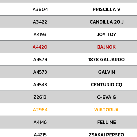
A3804
PRISCILLA V
A3422
CANDILLA 20 J
A4193
JOY TOY
A4420
BAJNOK
A4579
1878 GALJARDO
A4573
GALVIN
A4543
CENTURIO CQ
Z2613
C-EVA G
A2964
WIKTORIJA
A4146
FELL ME
A4215
ZSAKAI PERSEO