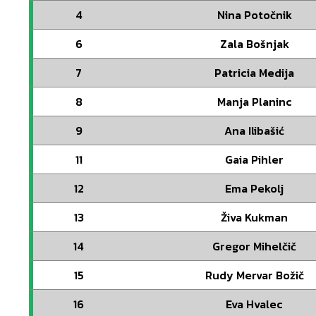
4
Nina Potočnik
6
Zala Bošnjak
7
Patricia Medija
8
Manja Planinc
9
Ana Ilibašić
11
Gaia Pihler
12
Ema Pekolj
13
Živa Kukman
14
Gregor Mihelčič
15
Rudy Mervar Božič
16
Eva Hvalec