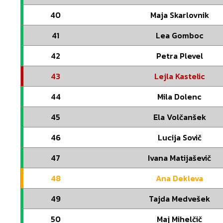
40
Maja Skarlovnik
41
Lea Gomboc
42
Petra Plevel
43
Lejla Kastelic
44
Mila Dolenc
45
Ela Volčanšek
46
Lucija Sovič
47
Ivana Matijaševič
48
Ana Dekleva
49
Tajda Medvešek
50
Maj Mihelčič