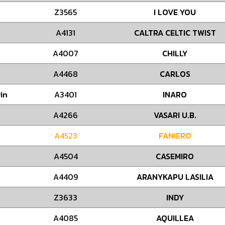
Z3565
I LOVE YOU
A4131
CALTRA CELTIC TWIST
A4007
CHILLY
A4468
CARLOS
in
A3401
INARO
A4266
VASARI U.B.
A4523
FANIERO
A4504
CASEMIRO
A4409
ARANYKAPU LASILIA
Z3633
INDY
A4085
AQUILLEA