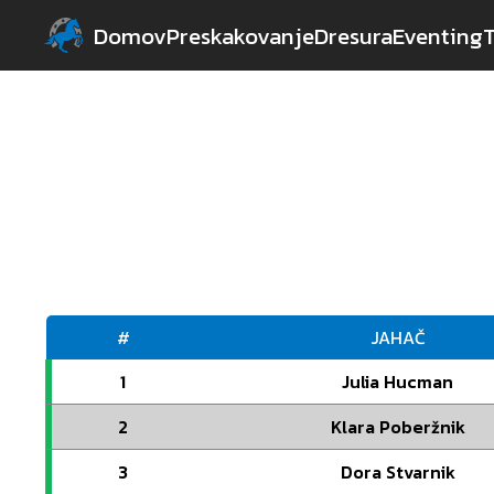
Domov
Preskakovanje
Dresura
Eventing
#
JAHAČ
1
Julia Hucman
2
Klara Poberžnik
3
Dora Stvarnik