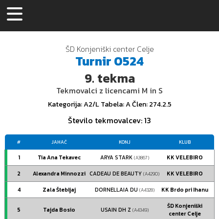
ŠD Konjeniški center Celje
Turnir
0524
9.
tekma
Tekmovalci z licencami M in S
Kategorija
: A2/L
Tabela
: A
Člen
: 274.2.5
Število tekmovalcev
: 13
#
JAHAČ
KONJ
KLUB
1
Tia Ana Tekavec
ARYA STARK
KK VELEBIRO
(A3867)
2
Alexandra Minnozzi
CADEAU DE BEAUTY
KK VELEBIRO
(A4290)
4
Zala Štebljaj
DORNELLAIA DU
KK Brdo pri Ihanu
(A4328)
ŠD Konjeniški
5
Tajda Bosio
USAIN DH Z
(A4349)
center Celje