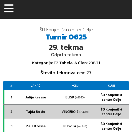
ŠD Konjeniški center Celje
Turnir
0625
29.
tekma
Odprta tekma
Kategorija
: E2
Tabela
: A
Člen
: 238.1.1
Število tekmovalcev
: 27
#
JAHAČ
KONJ
KLUB
ŠD Konjeniški
1
Julija Kresse
BLISK
(A3240)
center Celje
ŠD Konjeniški
2
Tajda Bosio
VINCERO Z
(A4761)
center Celje
ŠD Konjeniški
3
Zala Kresse
PUSZTA
(A4348)
center Celje