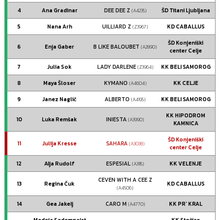
4
Ana Gradinar
DEE DEE Z
ŠD Titani Ljubljana
(A4235)
5
Nana Arh
UILLIARD Z
KD CABALLUS
(Z3967)
ŠD Konjeniški
6
Enja Gaber
B LIKE BALOUBET
(A2890)
center Celje
7
Julia Sok
LADY DARLENE
KK BELI SAMOROG
(Z3964)
8
Maya Šloser
KYMANO
KK CELJE
(A4604)
9
Janez Naglič
ALBERTO
KK BELI SAMOROG
(A4195)
KK HIPODROM
10
Luka Remšak
INIESTA
(A3990)
KAMNICA
ŠD Konjeniški
11
Julija Kresse
SAHARA
(A3038)
center Celje
12
Alja Rudolf
ESPESIAL
KK VELENJE
(A3115)
CEVEN WITH A CEE Z
13
Regina Čuk
KD CABALLUS
(A4506)
14
Gea Jakelj
CARO M
KK PR` KRAL
(A4770)
Medeja Sedemnajst
KK Stožice