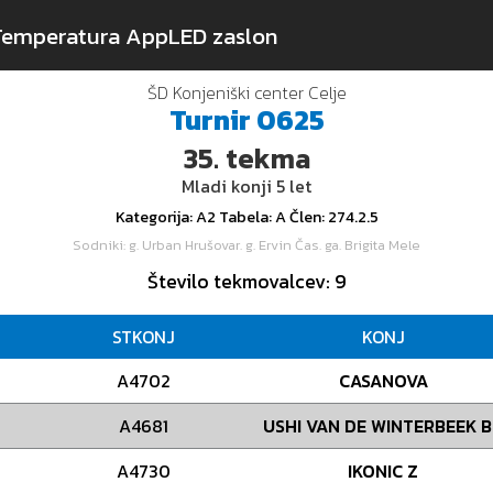
Temperatura App
LED zaslon
ŠD Konjeniški center Celje
Turnir
0625
35.
tekma
Mladi konji 5 let
Kategorija
: A2
Tabela
: A
Člen
: 274.2.5
Sodniki
: g. Urban Hrušovar. g. Ervin Čas. ga. Brigita Mele
Število tekmovalcev
: 9
STKONJ
KONJ
A4702
CASANOVA
A4681
USHI VAN DE WINTERBEEK 
A4730
IKONIC Z