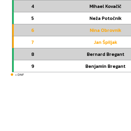
4
Mihael Kovačič
5
Neža Potočnik
6
Nina Obrovnik
7
Jan Špiljak
8
Bernard Bregant
9
Benjamin Bregant
= DNF