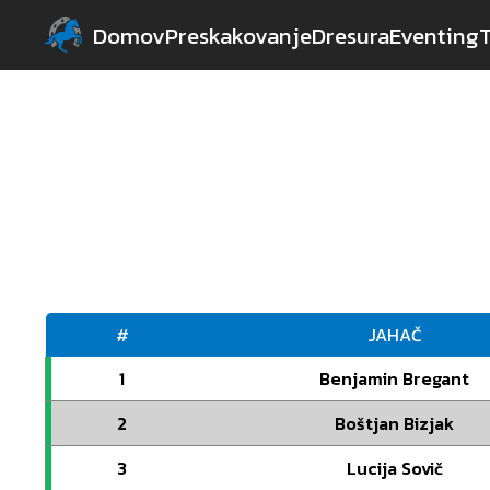
Domov
Preskakovanje
Dresura
Eventing
#
JAHAČ
1
Benjamin Bregant
2
Boštjan Bizjak
3
Lucija Sovič