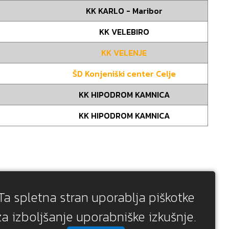
KK KARLO - Maribor
KK VELEBIRO
KK VELENJE
ŠD Konjeniški center Celje
KK HIPODROM KAMNICA
KK HIPODROM KAMNICA
Ta spletna stran uporablja piškotke
za izboljšanje uporabniške izkušnje.