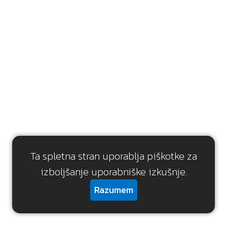
Ta spletna stran uporablja piškotke za
izboljšanje uporabniške izkušnje.
Razumem