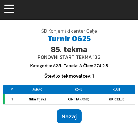
ŠD Konjeniški center Celje
Turnir
0625
85.
tekma
PONOVNI START TEKMA 136
Kategorija
: A2/L
Tabela
: A
Člen
: 274.2.5
Število tekmovalcev
: 1
#
JAHAČ
KONJ
KLUB
1
Nika Fijavž
CINTIA
KK CELJE
(A3525)
Nazaj