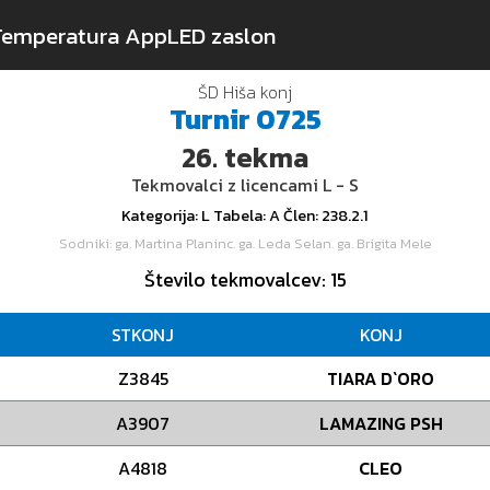
Temperatura App
LED zaslon
ŠD Hiša konj
Turnir
0725
26.
tekma
Tekmovalci z licencami L - S
Kategorija
: L
Tabela
: A
Člen
: 238.2.1
Sodniki
: ga. Martina Planinc. ga. Leda Selan. ga. Brigita Mele
Število tekmovalcev
: 15
STKONJ
KONJ
Z3845
TIARA D`ORO
A3907
LAMAZING PSH
A4818
CLEO