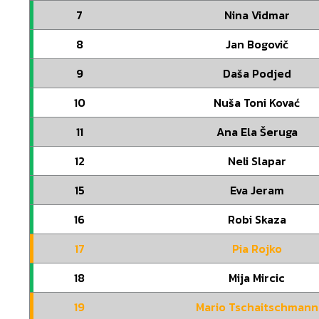
7
Nina Vidmar
8
Jan Bogovič
9
Daša Podjed
10
Nuša Toni Kovać
11
Ana Ela Šeruga
12
Neli Slapar
15
Eva Jeram
16
Robi Skaza
17
Pia Rojko
18
Mija Mircic
19
Mario Tschaitschmann