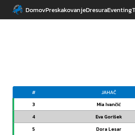
Domov
Preskakovanje
Dresura
Eventing
#
JAHAČ
3
Mia Ivančić
4
Eva Gorišek
5
Dora Lesar