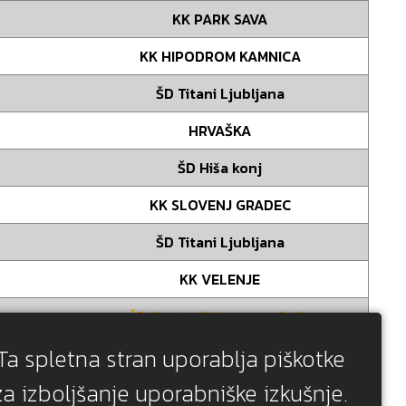
KK PARK SAVA
KK HIPODROM KAMNICA
ŠD Titani Ljubljana
HRVAŠKA
ŠD Hiša konj
KK SLOVENJ GRADEC
ŠD Titani Ljubljana
KK VELENJE
ŠD Konjeniški center Celje
Ta spletna stran uporablja piškotke
AVSTRIJA
za izboljšanje uporabniške izkušnje.
AVSTRIJA