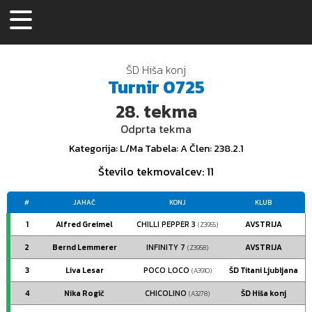
ŠD Hiša konj
Turnir
0725
28.
tekma
Odprta tekma
Kategorija
: L/Ma
Tabela
: A
Člen
: 238.2.1
Število tekmovalcev
: 11
#
JAHAČ
KONJ
KLUB
1
Alfred Greimel
CHILLI PEPPER 3
AVSTRIJA
(Z3955)
2
Bernd Lemmerer
INFINITY 7
AVSTRIJA
(Z3958)
3
Liva Lesar
POCO LOCO
ŠD Titani Ljubljana
(A3910)
4
Nika Rogič
CHICOLINO
ŠD Hiša konj
(A3278)