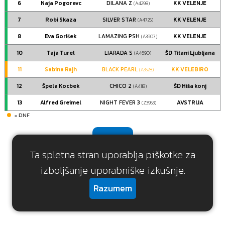
6
Naja Pogorevc
DILANA Z
KK VELENJE
(A4298)
7
Robi Skaza
SILVER STAR
KK VELENJE
(A4725)
8
Eva Gorišek
LAMAZING PSH
KK VELENJE
(A3907)
10
Taja Turel
LIARADA S
ŠD Titani Ljubljana
(A4690)
11
Sabina Rajh
BLACK PEARL
KK VELEBIRO
(A3528)
12
Špela Kocbek
CHICO 2
ŠD Hiša konj
(A4118)
13
Alfred Greimel
NIGHT FEVER 3
AVSTRIJA
(Z3953)
= DNF
Nazaj
Ta spletna stran uporablja piškotke za
izboljšanje uporabniške izkušnje.
Razumem