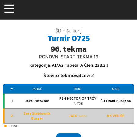
ŠD Hiša konj
Turnir
0725
96.
tekma
PONOVNI START TEKMA 19
Kategorija
: A1/A2
Tabela
: A
Člen
: 238.2.1
Število tekmovalcev
: 2
#
JAHAČ
KONJ
KLUB
PSH HECTOR OF TROY
1
Jaka Potočnik
ŠD Titani Ljubljana
(A4768)
Sara Steblovnik
2
JACK
KK VENIŠE
(A4125)
Burger
= DNF