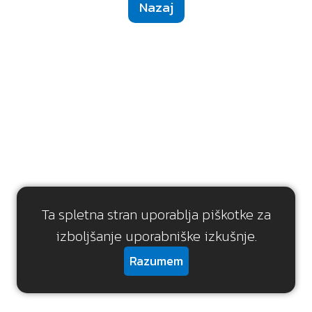
Nazaj
Ta spletna stran uporablja piškotke za
izboljšanje uporabniške izkušnje.
Razumem