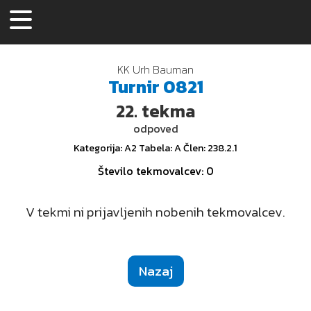
KK Urh Bauman
Turnir
0821
22.
tekma
odpoved
Kategorija
: A2
Tabela
: A
Člen
: 238.2.1
Število tekmovalcev
: 0
V tekmi ni prijavljenih nobenih tekmovalcev.
Nazaj