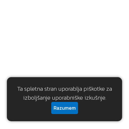
Ta spletna stran uporablja piškotke za
izboljšanje uporabniške izkušnje.
Razumem