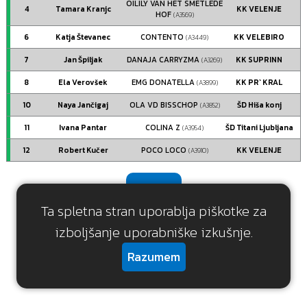
OILILY VAN HET SMETLEDE
4
Tamara Kranjc
KK VELENJE
HOF
(A3569)
6
Katja Števanec
CONTENTO
KK VELEBIRO
(A3449)
7
Jan Špiljak
DANAJA CARRYZMA
KK SUPRINN
(A3269)
8
Ela Verovšek
EMG DONATELLA
KK PR` KRAL
(A3899)
10
Naya Jančigaj
OLA VD BISSCHOP
ŠD Hiša konj
(A3852)
11
Ivana Pantar
COLINA Z
ŠD Titani Ljubljana
(A3954)
12
Robert Kučer
POCO LOCO
KK VELENJE
(A3910)
Nazaj
Ta spletna stran uporablja piškotke za
izboljšanje uporabniške izkušnje.
Razumem