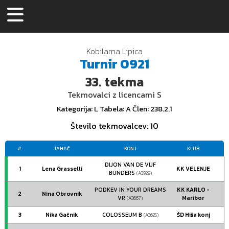
Kobilarna Lipica
Turnir
0921
33.
tekma
Tekmovalci z licencami S
Kategorija
: L
Tabela
: A
Člen
: 238.2.1
Število tekmovalcev
: 10
#
JAHAČ
KONJ
KLUB
DIJON VAN DE VIJF
1
Lena Grasselli
KK VELENJE
BUNDERS
(A3929)
PODKEV IN YOUR DREAMS
KK KARLO -
2
Nina Obrovnik
VR
Maribor
(A3667)
3
Nika Gačnik
COLOSSEUM B
ŠD Hiša konj
(A3625)