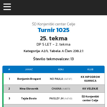
ŠD Konjeniški center Celje
Turnir
1025
25.
tekma
DP 5 LET - 2. tekma
Kategorija
: A2/L
Tabela
: A
Člen
: 238.2.1
Število tekmovalcev
: 13
#
JAHAČ
KONJ
KLUB
KK HIPODROM
1
Benjamin Bregant
NO PAULA
(A4747)
KAMNICA
2
Nina Obrovnik
CHAINA
KK VELENJE
(A4673)
ŠD Konjeniški
3
Tajda Bosio
PAISLEY JH
(A4743)
center Celje