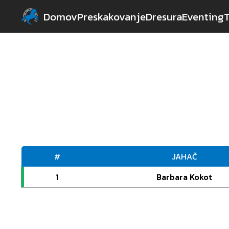
Domov
Preskakovanje
Dresura
Eventing
#
JAHAČ
1
Barbara Kokot