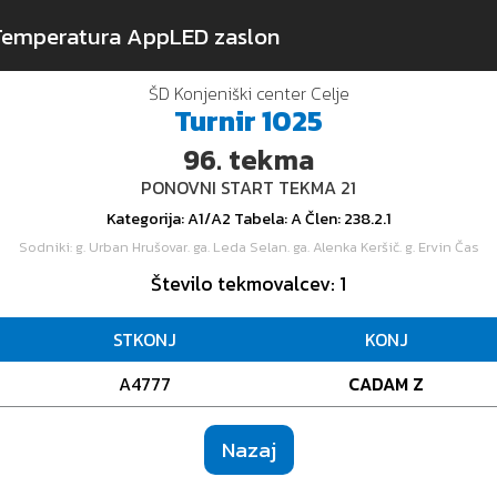
Temperatura App
LED zaslon
ŠD Konjeniški center Celje
Turnir
1025
96.
tekma
PONOVNI START TEKMA 21
Kategorija
: A1/A2
Tabela
: A
Člen
: 238.2.1
Sodniki
: g. Urban Hrušovar. ga. Leda Selan. ga. Alenka Keršič. g. Ervin Čas
Število tekmovalcev
: 1
STKONJ
KONJ
A4777
CADAM Z
Nazaj