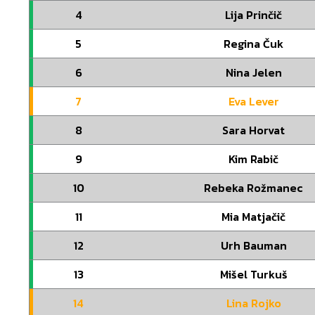
4
Lija Prinčič
5
Regina Čuk
6
Nina Jelen
7
Eva Lever
8
Sara Horvat
9
Kim Rabič
10
Rebeka Rožmanec
11
Mia Matjačič
12
Urh Bauman
13
Mišel Turkuš
14
Lina Rojko