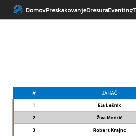
Domov
Preskakovanje
Dresura
Eventing
#
JAHAČ
1
Ela Lešnik
2
Živa Modrić
3
Robert Krajnc