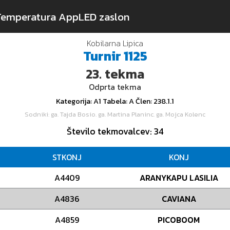
Temperatura App
LED zaslon
Kobilarna Lipica
Turnir
1125
23.
tekma
Odprta tekma
Kategorija
: A1
Tabela
: A
Člen
: 238.1.1
Sodniki
: ga. Tajda Bosio. ga. Martina Planinc. ga. Mojca Kolenc
Število tekmovalcev
: 34
STKONJ
KONJ
A4409
ARANYKAPU LASILIA
A4836
CAVIANA
A4859
PICOBOOM