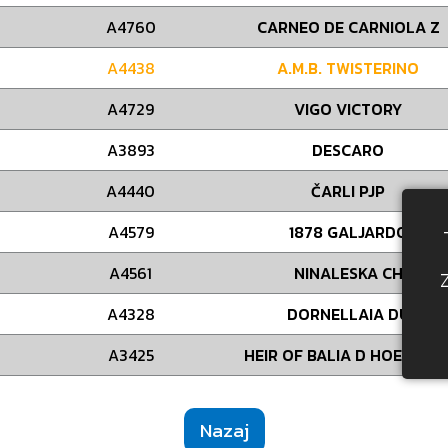
A4760
CARNEO DE CARNIOLA Z
A4438
A.M.B. TWISTERINO
A4729
VIGO VICTORY
A3893
DESCARO
A4440
ČARLI PJP
A4579
1878 GALJARDO
A4561
NINALESKA CH
A4328
DORNELLAIA DU
A3425
HEIR OF BALIA D HOETSEL 
Nazaj