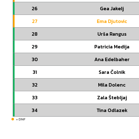
26
Gea Jakelj
27
Ema Djutovic
28
Urša Rangus
29
Patricia Medija
30
Ana Edelbaher
31
Sara Čolnik
32
Mila Dolenc
33
Zala Štebljaj
34
Tina Odlazek
= DNF