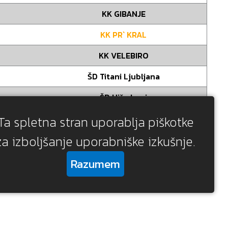
KK GIBANJE
KK PR` KRAL
KK VELEBIRO
ŠD Titani Ljubljana
ŠD Hiša konj
ŠD Titani Ljubljana
Ta spletna stran uporablja piškotke
za izboljšanje uporabniške izkušnje.
ŠD Titani Ljubljana
KK Brdo pri Ihanu
Razumem
Z
KK Brdo pri Ihanu