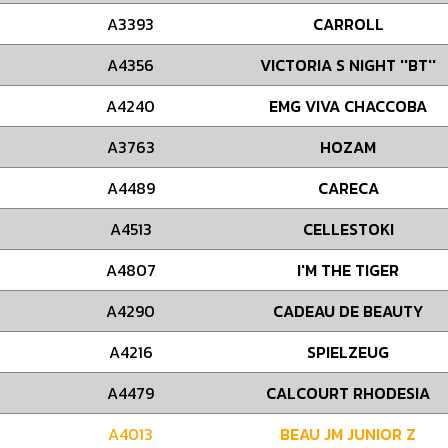
A3393
CARROLL
A4356
VICTORIA S NIGHT ''BT''
A4240
EMG VIVA CHACCOBA
A3763
HOZAM
A4489
CARECA
A4513
CELLESTOKI
A4807
I'M THE TIGER
A4290
CADEAU DE BEAUTY
A4216
SPIELZEUG
A4479
CALCOURT RHODESIA
A4013
BEAU JM JUNIOR Z