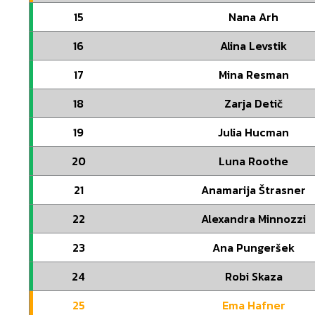
15
Nana Arh
16
Alina Levstik
17
Mina Resman
18
Zarja Detič
19
Julia Hucman
20
Luna Roothe
21
Anamarija Štrasner
22
Alexandra Minnozzi
23
Ana Pungeršek
24
Robi Skaza
25
Ema Hafner