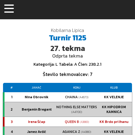
Kobilarna Lipica
Turnir
1125
27.
tekma
Odprta tekma
Kategorija
: L
Tabela
: A
Člen
: 238.2.1
Število tekmovalcev
: 7
#
JAHAČ
KONJ
KLUB
1
Nina Obrovnik
CHAINA
KK VELENJE
(A4673)
NOTHING ELSE MATTERS
KK HIPODROM
2
Benjamin Bregant
KAMNICA
(A4700)
3
Irena Ščap
QUEEN B
KK Brdo pri Ihanu
(A3883)
4
Janez Avšič
AGANICA Z
KK VELENJE
(A4380)