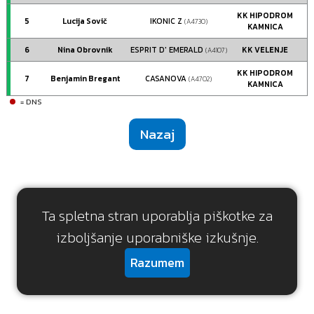
KK HIPODROM
5
Lucija Sovič
IKONIC Z
(A4730)
KAMNICA
6
Nina Obrovnik
ESPRIT D' EMERALD
KK VELENJE
(A4107)
KK HIPODROM
7
Benjamin Bregant
CASANOVA
(A4702)
KAMNICA
= DNS
Nazaj
Ta spletna stran uporablja piškotke za
izboljšanje uporabniške izkušnje.
Razumem