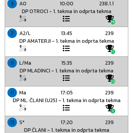
A0
10:00
238.1.1
3
DP OTROCI - 1. tekma in odprta tekma
39
A2/L
13:45
239
7
DP AMATERJI - 1. tekma in odprta tekma
37
E1
10:00
238.1.1
21
L/Ma
15:35
239
9
Odprta tekma
DP MLADINCI - 1. tekma in odprta tekma
4
E2
8:30
238.1.1
35
A0
8:30
DP1
15
22
Odprta tekma
E2
10:15
238.1.1
22
DP OTROCI - 2. tekma (v dveh tekih)
Ma
17:05
239
11
Odprta tekma
13
DP ML. ČLANI (U25) - 1. tekma in odprta tekma
13
19
A1
9:30
238.1.1
37
A2
10:15
DP1
16
3
Odprta tekma
A1
11:30
238.1.1
23
DP ML. MLADINCI - 2. tekma (v dveh tekih)
S*
17:20
239
13
Odprta tekma
25
DP ČLANI - 1. tekma in odprta tekma
15