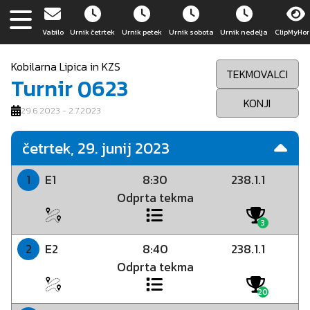
Vabilo
Urnik četrtek
Urnik petek
Urnik sobota
Urnik nedelja
ClipMyHor
Kobilarna Lipica in KZS
TEKMOVALCI
Turnir
0623
KONJI
29.6.2023 - 2.7.2023
četrtek, 29. junij 2023
E1
8:30
238.1.1
1
Odprta tekma
3
E2
8:40
238.1.1
2
Odprta tekma
20