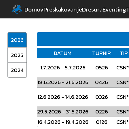
14.5.2026 - 17.5.2026
T5126
CSI
Domov
Preskakovanje
Dresura
Eventing
7.5.2026 - 9.5.2026
T4626
CSI
7.5.2026 - 10.5.2026
T4726
CSI
2026
2.5.2026 - 4.5.2026
T4526
CSI
DATUM
TURNIR
TIP
2025
1.5.2026 - 2.5.2026
T4226
CSI
1.7.2026 - 5.7.2026
0526
CSN*
1.5.2026 - 3.5.2026
T5026
CS
2024
1.5.2026 - 3.5.2026
T5426
CS
18.6.2026 - 21.6.2026
0426
CSN*
29.4.2026 - 3.5.2026
T4126
CSI
12.6.2026 - 14.6.2026
0326
CSN*
25.4.2026 -
T5226
CS
26.4.2026
29.5.2026 - 31.5.2026
0226
CSN*
24.4.2026 -
16.4.2026 - 19.4.2026
0126
CSN*
T3026
CS
26.4.2026