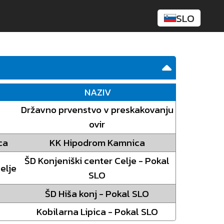
Zurich
SLO
CSI/1*/2*/YH1* incl. 8yo Kronenberg
CSI/1*/2*-W/YH1* Samobor
CSI/O3*-NC EEF RQ/YH1* incl. 8yo
Mannheim
NAZIV
CSI/2* Nancy
Državno prvenstvo v preskakovanju
WVUR 1008 De Blauwe Zaal
ovir
CSN Balaton
ca
KK Hipodrom Kamnica
CSI/2* Deurne
ŠD Konjeniški center Celje - Pokal
elje
SLO
CSN Preding
ŠD Hiša konj - Pokal SLO
Kobilarna Lipica - Pokal SLO
CSN Kapošvar