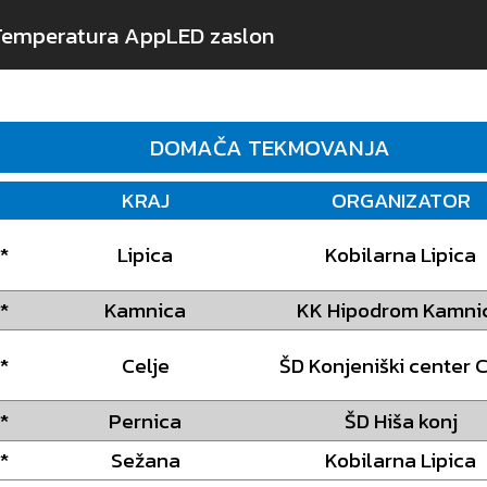
Dielsdorf - Zurich
NF SUI
Temperatura App
LED zaslon
Kronenberg
NF NED
Samobor
NF CRO
DOMAČA TEKMOVANJA
Mannheim
NF GER
KRAJ
ORGANIZATOR
Nancy
NF FRA
*
Lipica
Kobilarna Lipica
N
Brugge
NF BEL
N
Balaton
NF HUN
*
Kamnica
KK Hipodrom Kamni
Deurne
NF NED
*
Celje
ŠD Konjeniški center C
N
Preding
NF AUT
*
Pernica
ŠD Hiša konj
*
Sežana
Kobilarna Lipica
N
Kapošvar
NF HUN